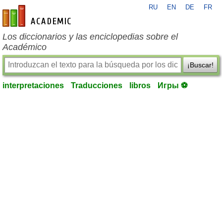
RU
EN
DE
FR
es-academic.com
Los diccionarios y las enciclopedias sobre el
Académico
¡Buscar!
interpretaciones
Traducciones
libros
Игры ⚽