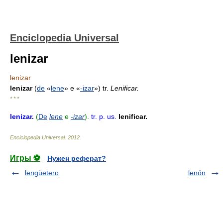
Enciclopedia Universal
lenizar
lenizar
lenizar
(
de
«
lene
» e «
-izar
») tr.
Lenificar.
* * *
lenizar
.
(
De
lene
e
-izar
).
tr.
p. us.
lenificar.
Enciclopedia Universal
.
2012
.
Игры ⚽
Нужен реферат?
lengüetero
lenón